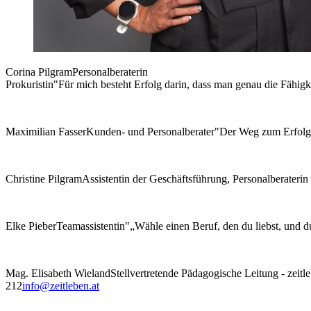
Corina Pilgram
Personalberaterin
Prokuristin
"Für mich besteht Erfolg darin, dass man genau die Fähigk
Maximilian Fasser
Kunden- und Personalberater
"Der Weg zum Erfolg b
Christine Pilgram
Assistentin der Geschäftsführung, Personalberaterin
Elke Pieber
Teamassistentin
"„Wähle einen Beruf, den du liebst, und d
Mag. Elisabeth Wieland
Stellvertretende Pädagogische Leitung - zei
212
info@zeitleben.at