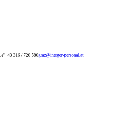
"
+43 316 / 720 580
graz@integer-personal.at
o)