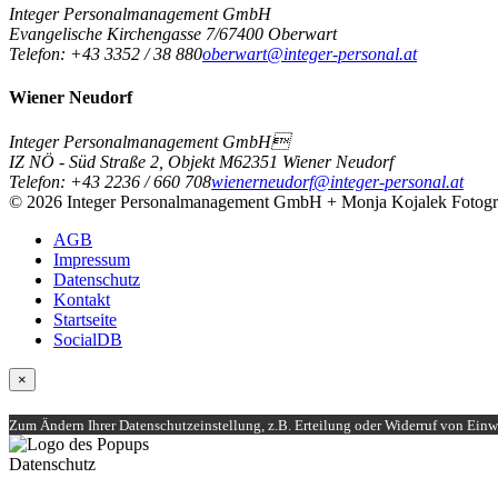
Integer Personalmanagement GmbH
Evangelische Kirchengasse 7/6
7400
Oberwart
Telefon:
+43 3352 / 38 880
oberwart@integer-personal.at
Wiener Neudorf
Integer Personalmanagement GmbH
IZ NÖ - Süd Straße 2, Objekt M6
2351
Wiener Neudorf
Telefon:
+43 2236 / 660 708
wienerneudorf@integer-personal.at
© 2026 Integer Personalmanagement GmbH + Monja Kojalek Fotog
AGB
Impressum
Datenschutz
Kontakt
Startseite
SocialDB
×
Zum Ändern Ihrer Datenschutzeinstellung, z.B. Erteilung oder Widerruf von Einwi
Datenschutz