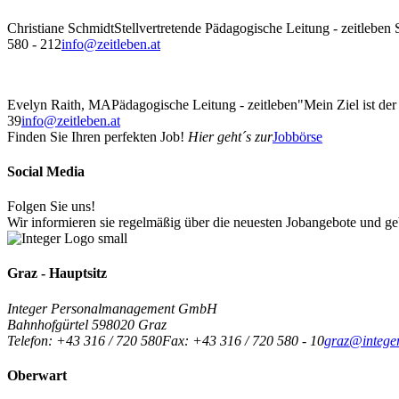
Christiane Schmidt
Stellvertretende Pädagogische Leitung - zeitleben
580 - 212
info@zeitleben.at
Evelyn Raith, MA
Pädagogische Leitung - zeitleben
"Mein Ziel ist de
39
info@zeitleben.at
Finden Sie Ihren perfekten Job!
Hier geht´s zur
Jobbörse
Social Media
Folgen Sie uns!
Wir informieren sie regelmäßig über die neuesten Jobangebote und g
Graz - Hauptsitz
Integer Personalmanagement GmbH
Bahnhofgürtel 59
8020
Graz
Telefon:
+43 316 / 720 580
Fax:
+43 316 / 720 580 - 10
graz@integer
Oberwart