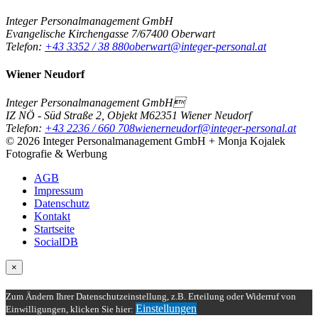
Integer Personalmanagement GmbH
Evangelische Kirchengasse 7/6
7400
Oberwart
Telefon:
+43 3352 / 38 880
oberwart@integer-personal.at
Wiener Neudorf
Integer Personalmanagement GmbH
IZ NÖ - Süd Straße 2, Objekt M6
2351
Wiener Neudorf
Telefon:
+43 2236 / 660 708
wienerneudorf@integer-personal.at
© 2026 Integer Personalmanagement GmbH + Monja Kojalek
Fotografie & Werbung
AGB
Impressum
Datenschutz
Kontakt
Startseite
SocialDB
×
Zum Ändern Ihrer Datenschutzeinstellung, z.B. Erteilung oder Widerruf von
Einstellungen
Einwilligungen, klicken Sie hier: