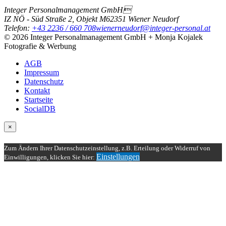
Integer Personalmanagement GmbH
IZ NÖ - Süd Straße 2, Objekt M6
2351
Wiener Neudorf
Telefon:
+43 2236 / 660 708
wienerneudorf@integer-personal.at
© 2026 Integer Personalmanagement GmbH + Monja Kojalek
Fotografie & Werbung
AGB
Impressum
Datenschutz
Kontakt
Startseite
SocialDB
×
Zum Ändern Ihrer Datenschutzeinstellung, z.B. Erteilung oder Widerruf von
Einstellungen
Einwilligungen, klicken Sie hier: