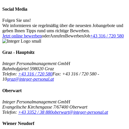
Social Media
Folgen Sie uns!
Wir informieren sie regelmäßig über die neuesten Jobangebote und
geben Ihnen Tipps rund ums richtige Bewerben.
Jetzt online bewerben
oder
Anrufen
Bewerben
Job
+43 316 / 720 580
Graz - Hauptsitz
Integer Personalmanagement GmbH
Bahnhofgürtel 59
8020
Graz
Telefon:
+43 316 / 720 580
Fax:
+43 316 / 720 580 -
10
graz@integer-personal.at
Oberwart
Integer Personalmanagement GmbH
Evangelische Kirchengasse 7/6
7400
Oberwart
Telefon:
+43 3352 / 38 880
oberwart@integer-personal.at
Wiener Neudorf