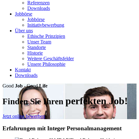
Referenzen
Downloads
Jobbörse
Jobbörse
Initiativbewerbung
Über uns
Ethische Prinzipien
Unser Team
Standorte
Historie
Weitere Geschäftsfelder
Unsere Philosophie
Kontakt
Downloads
Good
Job
- Good
Life
perfekten Job!
Finden Sie Ihren
Jetzt online bewerben
Erfahrungen mit Integer Personalmanagement