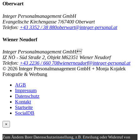
Oberwart
Integer Personalmanagement GmbH
Evangelische Kirchengasse 7/6
7400
Oberwart
Telefon:
+43 3352 / 38 880
oberwart@integer-personal.at
Wiener Neudorf
Integer Personalmanagement GmbH
IZ NÖ - Süd Straße 2, Objekt M6
2351
Wiener Neudorf
Telefon:
+43 2236 / 660 708
wienerneudorf@integer-personal.at
© 2026 Integer Personalmanagement GmbH + Monja Kojalek
Fotografie & Werbung
AGB
Impressum
Datenschutz
Kontakt
Startseite
SocialDB
×
Zum Ändern Ihrer Datenschutzeinstellung, z.B. Erteilung oder Widerruf von