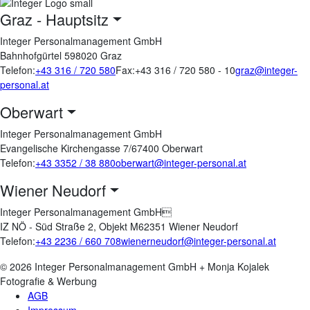
Graz - Hauptsitz
Integer Personalmanagement GmbH
Bahnhofgürtel 59
8020
Graz
Telefon:
+43 316 / 720 580
Fax:
+43 316 / 720 580 - 10
graz@integer-
personal.at
Oberwart
Integer Personalmanagement GmbH
Evangelische Kirchengasse 7/6
7400
Oberwart
Telefon:
+43 3352 / 38 880
oberwart@integer-personal.at
Wiener Neudorf
Integer Personalmanagement GmbH
IZ NÖ - Süd Straße 2, Objekt M6
2351
Wiener Neudorf
Telefon:
+43 2236 / 660 708
wienerneudorf@integer-personal.at
© 2026 Integer Personalmanagement GmbH + Monja Kojalek
Fotografie & Werbung
AGB
Impressum